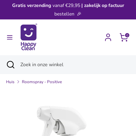
Verder
Gratis
verzending
vanaf €29,95
| zakelijk
op factuur
naar
bestellen 🎉
inhoud
Zoeken
Zoek
in
0
onze
winkel
Zoeken
Zoekopdracht
Zoek
sluiten
in
onze
Huis
Roomspray - Positive
winkel